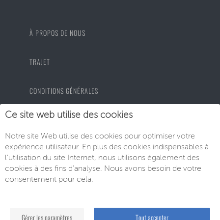
À PROPOS DE NOUS
TRAJET
CONDITIONS GÉNÉRALES
Ce site web utilise des cookies
PROTECTION DES DONNÉES
Notre site Web utilise des cookies pour optimiser votre
expérience utilisateur. En plus des cookies indispensables à
MENTIONS LÉGALES
l'utilisation du site Internet, nous utilisons également des
cookies à des fins d'analyse. Nous avons besoin de votre
consentement pour cela.
© EU-Neuwagen Knott GmbH
Gérer les paramètres
Tout accepter