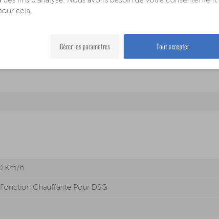
à des fins d'analyse. Nous avons besoin de votre consentement
pour cela.
Gérer les paramètres
Tout accepter
10 Km/h
c Fonction Chauffante Pour DSG