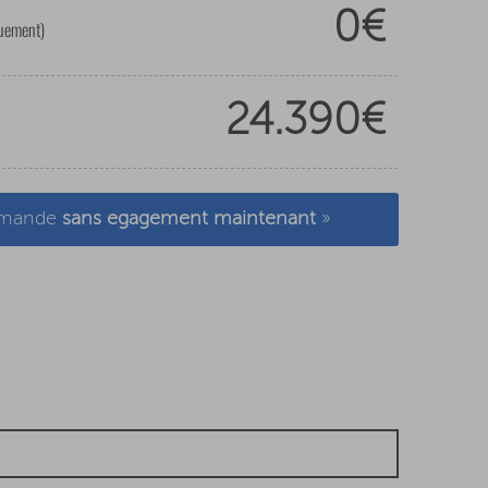
0€
quement)
24.390€
demande
sans egagement maintenant
»