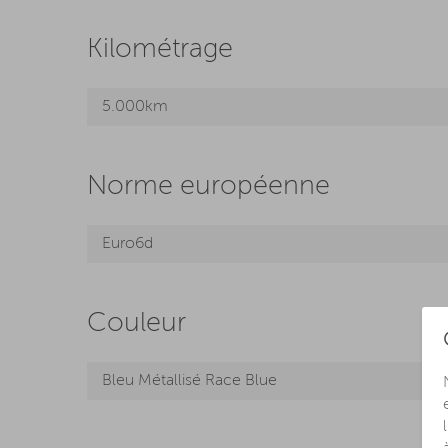
Kilométrage
5.000km
Norme européenne
Euro6d
Couleur
Bleu Métallisé Race Blue