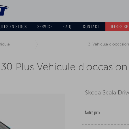
ULES EN STOCK
SERVICE
F.A.Q.
CONTACT
OFFRES SP
icule
3.
Véhicule d'occasion
130 Plus Véhicule d'occasion
Skoda Scala Driv
Notre prix