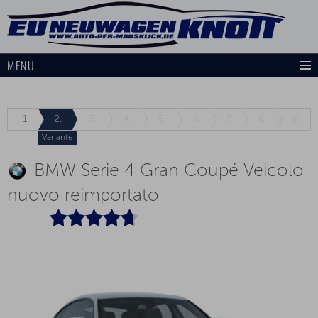
MENU
1.
2.
3.
4.
5.
6.
7.
8.
9.
Variante
BMW Serie 4 Gran Coupé Veicolo
nuovo reimportato