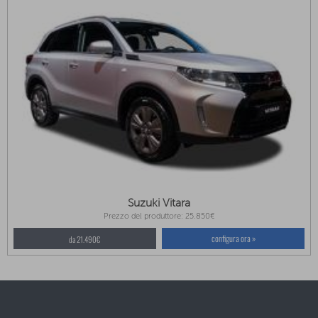
Suzuki Vitara
Prezzo del produttore: 25.850€
configura ora »
da 21.490€