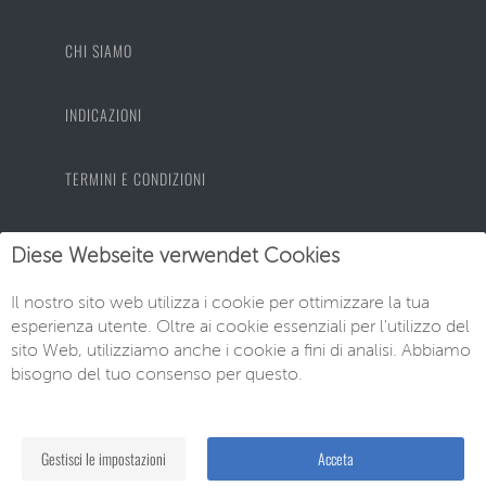
CHI SIAMO
INDICAZIONI
TERMINI E CONDIZIONI
PROTEZIONE DEI DATI
Diese Webseite verwendet Cookies
IMPRONTA
Il nostro sito web utilizza i cookie per ottimizzare la tua
esperienza utente. Oltre ai cookie essenziali per l'utilizzo del
sito Web, utilizziamo anche i cookie a fini di analisi. Abbiamo
bisogno del tuo consenso per questo.
© EU-Neuwagen Knott GmbH
Gestisci le impostazioni
Acceta