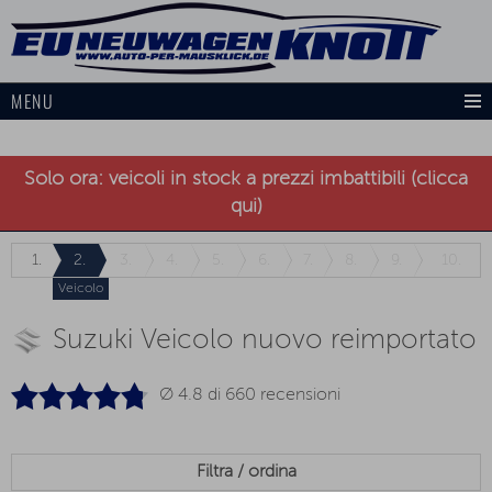
MENU
Solo ora: veicoli in stock a prezzi imbattibili (clicca
qui)
1.
2.
3.
4.
5.
6.
7.
8.
9.
10.
Veicolo
Suzuki Veicolo nuovo reimportato
Ø 4.8 di
660
recensioni
Filtra / ordina