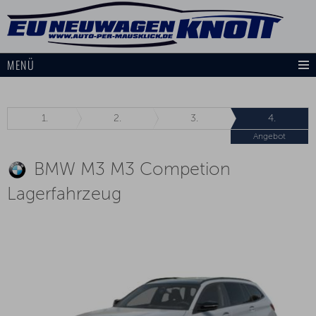
MENÜ
1.
2.
3.
4.
Angebot
BMW M3 M3 Competion
Lagerfahrzeug