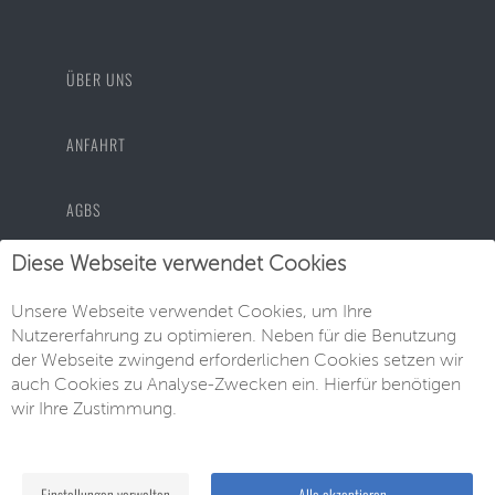
ÜBER UNS
ANFAHRT
AGBS
Diese Webseite verwendet Cookies
DATENSCHUTZ
Unsere Webseite verwendet Cookies, um Ihre
Nutzererfahrung zu optimieren. Neben für die Benutzung
IMPRESSUM
der Webseite zwingend erforderlichen Cookies setzen wir
auch Cookies zu Analyse-Zwecken ein. Hierfür benötigen
wir Ihre Zustimmung.
© EU-Neuwagen Knott GmbH
Einstellungen verwalten
Alle akzeptieren