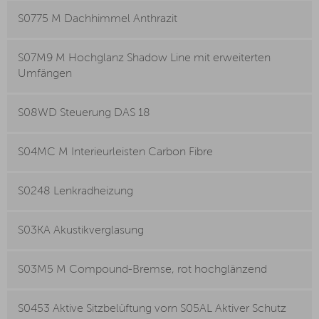
S0775 M Dachhimmel Anthrazit
S07M9 M Hochglanz Shadow Line mit erweiterten
Umfängen
S08WD Steuerung DAS 18
S04MC M Interieurleisten Carbon Fibre
S0248 Lenkradheizung
S03KA Akustikverglasung
S03M5 M Compound-Bremse, rot hochglänzend
S0453 Aktive Sitzbelüftung vorn S05AL Aktiver Schutz