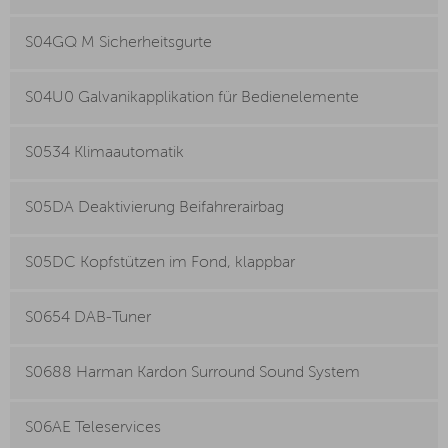
S04GQ M Sicherheitsgurte
S04U0 Galvanikapplikation für Bedienelemente
S0534 Klimaautomatik
S05DA Deaktivierung Beifahrerairbag
S05DC Kopfstützen im Fond, klappbar
S0654 DAB-Tuner
S0688 Harman Kardon Surround Sound System
S06AE Teleservices