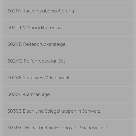
S02PA Radschraubensicherung
S02T4 M Sportdifferenzial
S02VB Reifendruckanzeige
S02VC Reifenreparatur-Set
S02VF Adaptives M Fahrwerk
S0302 Alarmanlage
S0383 Dach und Spiegelkappen in Schwarz
S03MC M Dachreling Hochglanz Shadow Line