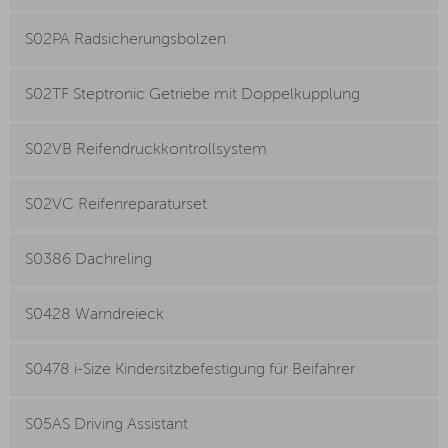
S02PA Radsicherungsbolzen
S02TF Steptronic Getriebe mit Doppelkupplung
S02VB Reifendruckkontrollsystem
S02VC Reifenreparaturset
S0386 Dachreling
S0428 Warndreieck
S0478 i-Size Kindersitzbefestigung für Beifahrer
S05AS Driving Assistant