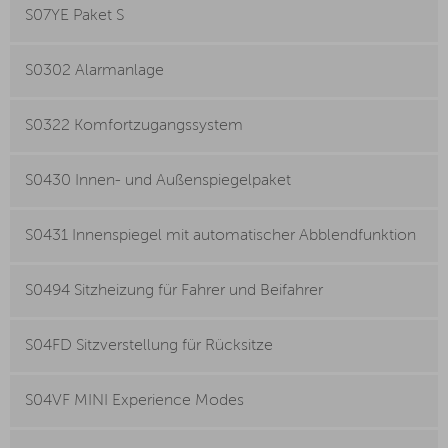
S07YE Paket S
S0302 Alarmanlage
S0322 Komfortzugangssystem
S0430 Innen- und Außenspiegelpaket
S0431 Innenspiegel mit automatischer Abblendfunktion
S0494 Sitzheizung für Fahrer und Beifahrer
S04FD Sitzverstellung für Rücksitze
S04VF MINI Experience Modes