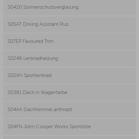
S0420 Sonnenschutzverglasung
S05AT Driving Assistant Plus
S07EP Favoured Trim
S0248 Lenkradheizung
S02XH Sportlenkrad
S0381 Dach in Wagenfarbe
S04AA Dachhimmel anthrazit
S04FN John Cooper Works Sportsitze