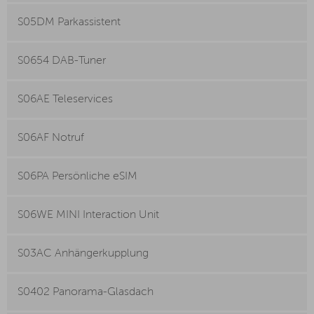
S05DM Parkassistent
S0654 DAB-Tuner
S06AE Teleservices
S06AF Notruf
S06PA Persönliche eSIM
S06WE MINI Interaction Unit
S03AC Anhängerkupplung
S0402 Panorama-Glasdach