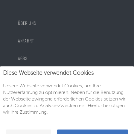
ÜBER UNS
ANFAHRT
AGBS
Diese Webseite verwendet Cookies
DATENSCHUTZ
Unsere Webseite verwendet Cookies, um Ihre
IMPRESSUM
Nutzererfahrung zu optimieren. Neben für die Benutzung
der Webseite zwingend erforderlichen Cookies setzen wir
auch Cookies zu Analyse-Zwecken ein. Hierfür benötigen
wir Ihre Zustimmung.
© EU-Neuwagen Knott GmbH